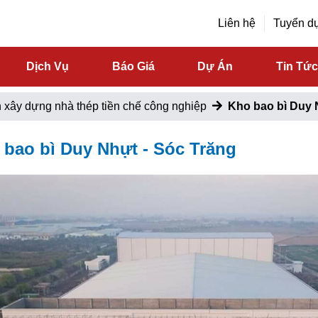
Liên hệ
Tuyển d
Dịch Vụ
Báo Giá
Dự Án
Tin Tứ
h xây dựng nhà thép tiền chế công nghiệp
Kho bao bì Duy 
 bao bì Duy Nhựt - Sóc Trăng