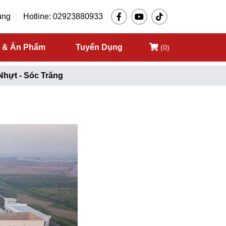
ụng
Hotline: 02923880933
c & Ấn Phẩm
Tuyển Dụng
(0)
Nhựt - Sóc Trăng