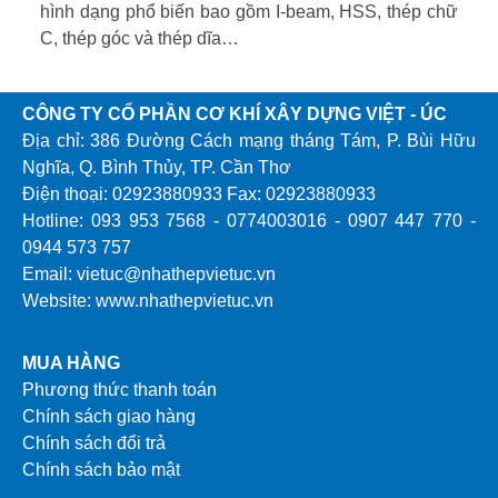
hình dạng phổ biến bao gồm I-beam, HSS, thép chữ
C, thép góc và thép dĩa…
CÔNG TY CỔ PHẦN CƠ KHÍ XÂY DỰNG VIỆT - ÚC
Địa chỉ: 386 Đường Cách mạng tháng Tám, P. Bùi Hữu
Nghĩa, Q. Bình Thủy, TP. Cần Thơ
Điện thoại: 02923880933 Fax: 02923880933
Hotline: 093 953 7568 - 0774003016 - 0907 447 770 -
0944 573 757
Email: vietuc@nhathepvietuc.vn
Website: www.nhathepvietuc.vn
MUA HÀNG
Phương thức thanh toán
Chính sách giao hàng
Chính sách đổi trả
Chính sách bảo mật