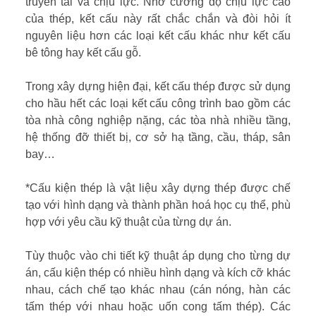
truyền tải và chịu lực. Nhờ cường độ chịu lực cao
của thép, kết cấu này rất chắc chắn và đòi hỏi ít
nguyên liệu hơn các loại kết cấu khác như kết cấu
bê tông hay kết cấu gỗ.
Trong xây dựng hiện đại, kết cấu thép được sử dụng
cho hầu hết các loại kết cấu công trình bao gồm các
tòa nhà công nghiệp nặng, các tòa nhà nhiều tầng,
hệ thống đỡ thiết bị, cơ sở hạ tầng, cầu, tháp, sân
bay…
*Cấu kiện thép là vật liệu xây dựng thép được chế
tạo với hình dạng và thành phần hoá học cụ thể, phù
hợp với yêu cầu kỹ thuật của từng dự án.
Tùy thuộc vào chi tiết kỹ thuật áp dụng cho từng dự
án, cấu kiện thép có nhiều hình dạng và kích cỡ khác
nhau, cách chế tạo khác nhau (cán nóng, hàn các
tấm thép với nhau hoặc uốn cong tấm thép). Các